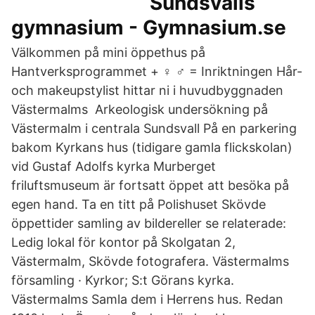
Sundsvalls
gymnasium - Gymnasium.se
Välkommen på mini öppethus på
Hantverksprogrammet + ‍♀️ ‍♂️ = Inriktningen Hår-
och makeupstylist hittar ni i huvudbyggnaden
Västermalms Arkeologisk undersökning på
Västermalm i centrala Sundsvall På en parkering
bakom Kyrkans hus (tidigare gamla flickskolan)
vid Gustaf Adolfs kyrka Murberget
friluftsmuseum är fortsatt öppet att besöka på
egen hand. Ta en titt på Polishuset Skövde
öppettider samling av bildereller se relaterade:
Ledig lokal för kontor på Skolgatan 2,
Västermalm, Skövde fotografera. Västermalms
församling · Kyrkor; S:t Görans kyrka.
Västermalms Samla dem i Herrens hus. Redan