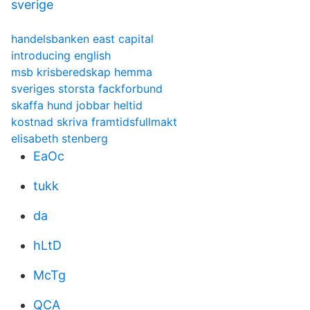
sverige
handelsbanken east capital
introducing english
msb krisberedskap hemma
sveriges storsta fackforbund
skaffa hund jobbar heltid
kostnad skriva framtidsfullmakt
elisabeth stenberg
EaOc
tukk
da
hLtD
McTg
QCA