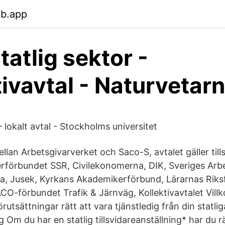
eb.app
tatlig sektor -
tivavtal - Naturvetar
– lokalt avtal - Stockholms universitet
ellan Arbetsgivarverket och Saco-S, avtalet gäller till
rförbundet SSR, Civilekonomerna, DIK, Sveriges Arbe
a, Jusek, Kyrkans Akademikerförbund, Lärarnas Riks
CO-förbundet Trafik & Järnväg, Kollektivavtalet Villk
rutsättningar rätt att vara tjänstledig från din statlig
g Om du har en statlig tillsvidareanställning* har du rä