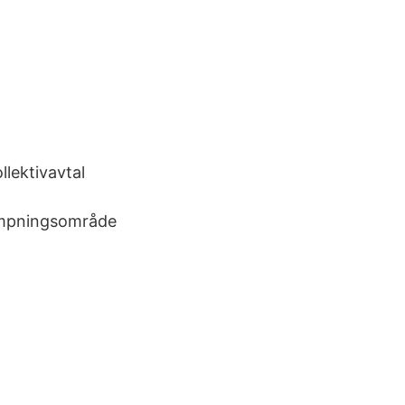
lektivavtal
lämpningsområde