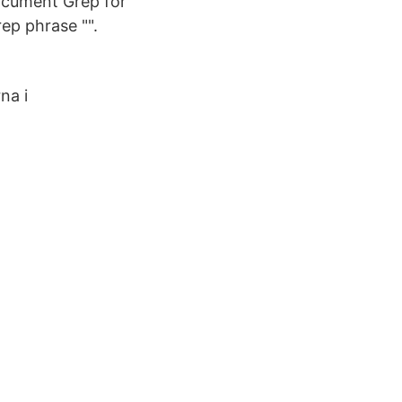
Document Grep for
ep phrase "".
na i