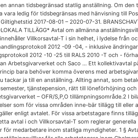
ör en annan tidsbegränsad statlig anställning. Om den
a vara ledig för tidsbegränsas med hänvisning till Po
A Giltighetstid 2017-08-01 – 2020-07-31. BRANSCHA
ALA TILLÄGG* Avtal om allmänna anställningsvillko
nnehåller Villkorsavtal-T i sin helhet, i lydelse från o
handlingsprotokoll 2012 -09 -04, - inklusive ändringar
gsprotokoll 2012 -10 -25 till RALS 2010 -T och - förh
lan Arbetsgivarverket och Saco … Ett kollektivavtal p
 princip bara behöver komma överens med arbetsgiva
u tackar ja till en anställning. Allting annat, som beta
 semester, tjänstepension, rätt till löneförhöjning o
betsgivarverket – OFR/S,P,O tillämpningsområde.2 I bi
ser som för vissa områden inne-bär tillägg till eller a
ler enligt avtalet. För vissa arbetstagare finns tillägg
etta avtal i och Villkorsavtal-T som reglerar generella
or för medarbetare inom statliga myndigheter. 1 § Avt