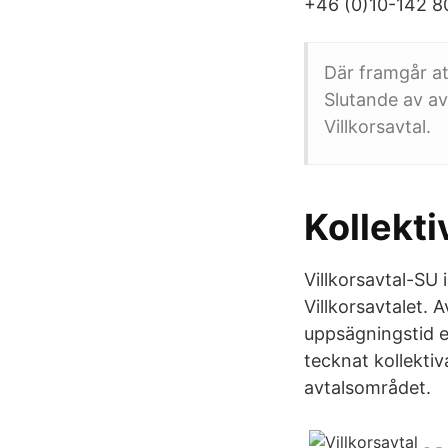
+46 (0)10-142 80
Där framgår at
Slutande av av
Villkorsavtal.
Kollekti
Villkorsavtal-SU 
Villkorsavtalet. 
uppsägningstid e
tecknat kollektiv
avtalsområdet.