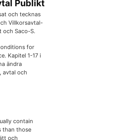
tal Publikt
nsat och tecknas
h Villkorsavtal-
et och Saco-S.
conditions for
. Kapitel 1-17 i
nna ändra
, avtal och
ually contain
s than those
ätt och