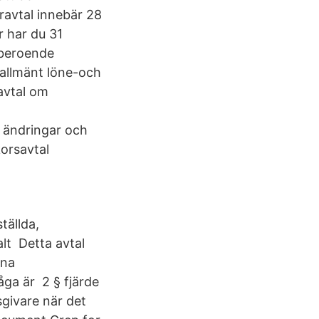
eravtal innebär 28
r har du 31
sberoende
 allmänt löne-och
vavtal om
 ändringar och
korsavtal
tällda,
alt Detta avtal
nna
åga är 2 § fjärde
sgivare när det