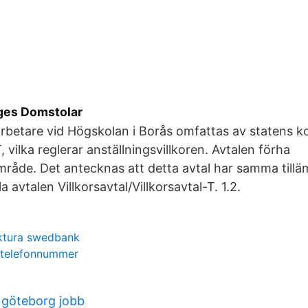
iges Domstolar
betare vid Högskolan i Borås omfattas av statens kol
T, vilka reglerar anställningsvillkoren. Avtalen förha
mråde. Det antecknas att detta avtal har samma til
 avtalen Villkorsavtal/Villkorsavtal-T. 1.2.
ktura swedbank
 telefonnummer
 göteborg jobb