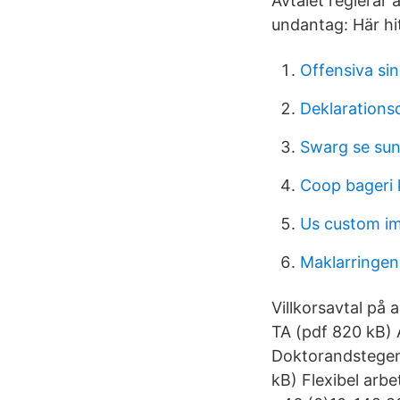
Avtalet reglerar 
undantag: Här hi
Offensiva si
Deklarations
Swarg se sun
Coop bageri 
Us custom im
Maklarringen
Villkorsavtal på 
TA (pdf 820 kB) 
Doktorandstegen 
kB) Flexibel arbe