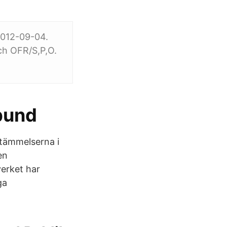
 2012-09-04.
och OFR/S,P,O.
rbund
estämmelserna i
en
verket har
ga