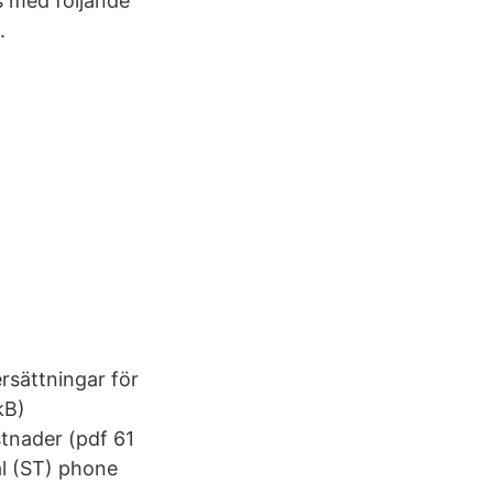
rs med följande
.
rsättningar för
kB)
tnader (pdf 61
tal (ST) phone