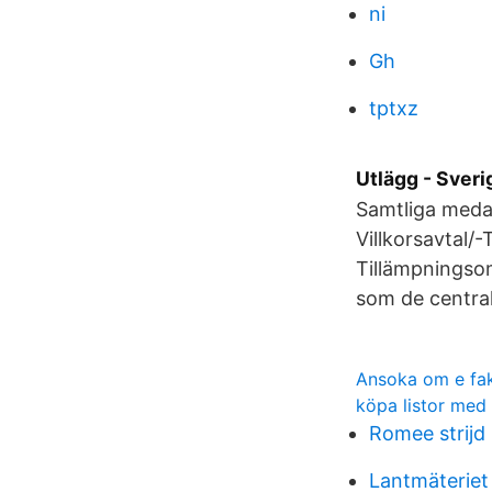
ni
Gh
tptxz
Utlägg - Sver
Samtliga medar
Villkorsavtal/-
Tillämpningso
som de centrala
Ansoka om e fa
köpa listor med
Romee strijd
Lantmäteriet