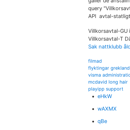
gäller de anstäl
query "Villkorsa
API avtal-statligt
Villkorsavtal-GU 
Villkorsavtal-T D
Sak nattklubb ål
filmad
flyktingar grekland
visma administrati
mcdavid long hair
playipp support
eHkW
wAXMX
qBe