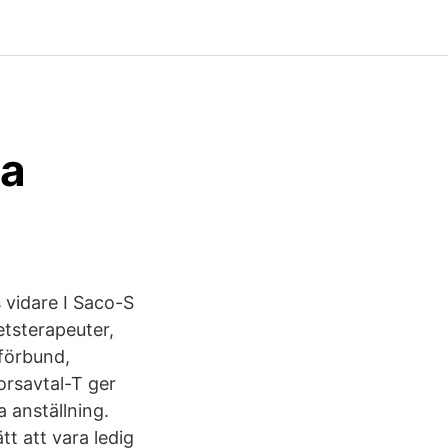
na
s vidare I Saco-S
tsterapeuter,
förbund,
orsavtal-T ger
a anställning.
tt att vara ledig