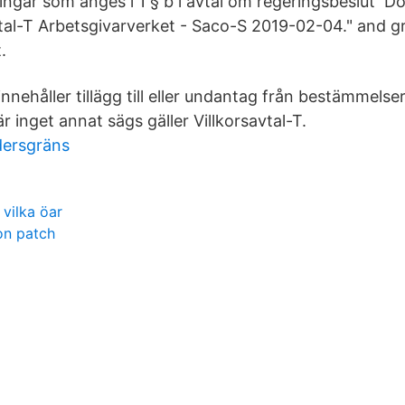
lningar som anges i 1 § b i avtal om regeringsbeslut 
vtal-T Arbetsgivarverket - Saco-S 2019-02-04." and gr
.
innehåller tillägg till eller undantag från bestämmelser
är inget annat sägs gäller Villkorsavtal-T.
dersgräns
 vilka öar
on patch