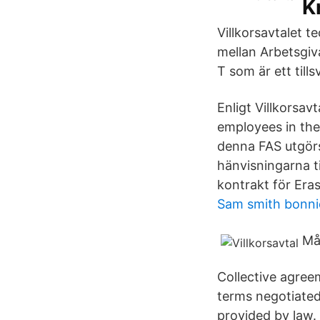
K
Villkorsavtalet t
mellan Arbetsgiv
T som är ett til
Enligt Villkorsav
employees in the
denna FAS utgörs
hänvisningarna ti
kontrakt för Era
Sam smith bonni
Må
Collective agreem
terms negotiated
provided by law. 