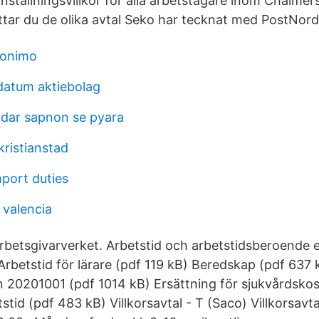
anställningsvillkor för alla arbetstagare inom Chalme
ttar du de olika avtal Seko har tecknat med PostNord
nonimo
datum aktiebolag
dar sapnon se pyara
kristianstad
port duties
 valencia
arbetsgivarverket. Arbetstid och arbetstidsberoende e
Arbetstid för lärare (pdf 119 kB) Beredskap (pdf 637 
20201001 (pdf 1014 kB) Ersättning för sjukvårdskos
tstid (pdf 483 kB) Villkorsavtal - T (Saco) Villkorsav