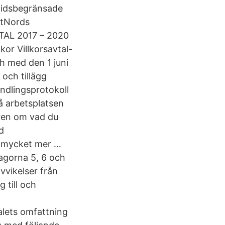
 tidsbegränsade
stNords
VTAL 2017 – 2020
r Villkorsavtal-
ch med den 1 juni
 och tillägg
andlingsprotokoll
å arbetsplatsen
ren om vad du
ld
ch mycket mer …
lagorna 5, 6 och
vvikelser från
 till och
alets omfattning