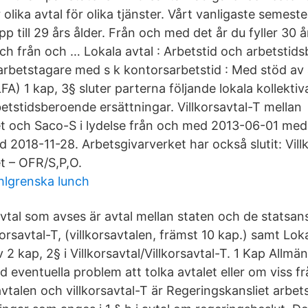
lika avtal för olika tjänster. Vårt vanligaste semest
 till 29 års ålder. Från och med det år du fyller 30 å
h från och … Lokala avtal : Arbetstid och arbetstid
 arbetstagare med s k kontorsarbetstid : Med stöd av
A) 1 kap, 3§ sluter parterna följande lokala kollekti
etstidsberoende ersättningar. Villkorsavtal-T mellan
t och Saco-S i lydelse från och med 2013-06-01 med
med 2018-11-28. Arbetsgivarverket har också slutit: Vill
t – OFR/S,P,O.
lgrenska lunch
vtal som avses är avtal mellan staten och de statsans
lkorsavtal-T, (villkorsavtalen, främst 10 kap.) samt Lok
 2 kap, 2§ i Villkorsavtal/Villkorsavtal-T. 1 Kap Allmä
 eventuella problem att tolka avtalet eller om viss fr
savtalen och villkorsavtal-T är Regeringskansliet arbet