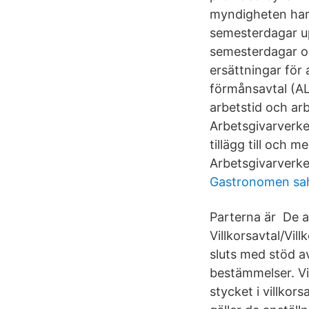
myndigheten har o
semesterdagar upp
semesterdagar oc
ersättningar för
förmånsavtal (ALF
arbetstid och arb
Arbetsgivarverke
tillägg till och 
Arbetsgivarverke
Gastronomen sah
Parterna är De a
Villkorsavtal/Vil
sluts med stöd av
bestämmelser. Vid
stycket i villkor