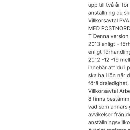
upp till två år f
anställning du sk
Villkorsavtal PV
MED POSTNORDLOK
T Denna version i
2013 enligt - för
enligt förhandlin
2012 -12 -19 mel
innebär att du i
ska ha i lön när d
föräldraledighet,
Villkorsavtal Ar
8 finns bestämmel
vad som annars gäl
avvikelser från d
anställningsvillk