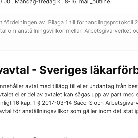
 00 . Måndag-fredag kl. 8-16. mail_outline.
t fördelningen av Bilaga 1 till förhandlingsprotokoll
tal om anställningsvillkor mellan Arbetsgivarverket 
vavtal - Sveriges läkarfö
innehåller avtal med tillägg till eller undantag från b
Avtalet eller del av avtalet kan sägas upp av part med 
nligt 16 kap. 1 § 2017-03-14 Saco-S och Arbetsgivar
avtal för anställningsvillkor som gäller inom det statli