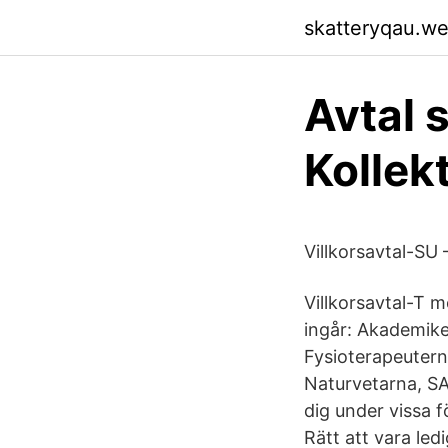
skatteryqau.w
Avtal s
Kollek
Villkorsavtal-SU 
Villkorsavtal-T m
ingår: Akademike
Fysioterapeutern
Naturvetarna, SA
dig under vissa fö
Rätt att vara ledi