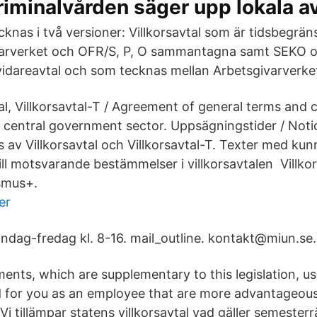
riminalvården säger upp lokala av
ecknas i två versioner: Villkorsavtal som är tidsbegrä
arverket och OFR/S, P, O sammantagna samt SEKO oc
lsvidareavtal och som tecknas mellan Arbetsgivarverk
tal, Villkorsavtal-T / Agreement of general terms and 
 central government sector. Uppsägningstider / Notice
 av Villkorsavtal och Villkorsavtal-T. Texter med ku
ll motsvarande bestämmelser i villkorsavtalen Villkor
smus+.
er
ndag-fredag kl. 8-16. mail_outline. kontakt@miun.se.
ents, which are supplementary to this legislation, us
 for you as an employee that are more advantageou
Vi tillämpar statens villkorsavtal vad gäller semesterr